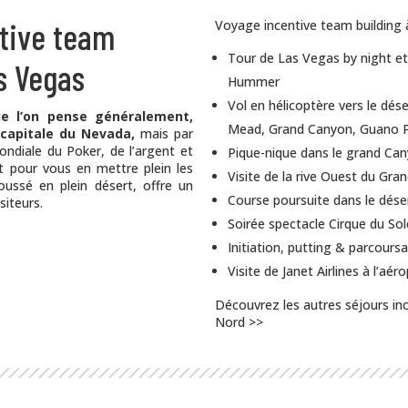
tive team
Voyage incentive team building à
Tour de Las Vegas by night et 
s Vegas
Hummer
Vol en hélicoptère vers le dés
e l’on pense généralement,
Mead, Grand Canyon, Guano Po
 capitale du
Nevada
,
mais par
mondiale du Poker, de l’argent et
Pique-nique dans le grand Ca
it pour vous en mettre plein les
Visite de la rive Ouest du Gra
poussé en plein désert, offre un
Course poursuite dans le dése
siteurs.
Soirée spectacle Cirque du Sole
Initiation, putting & parcours
Visite de Janet Airlines à l’aé
Découvrez les autres séjours in
Nord >>