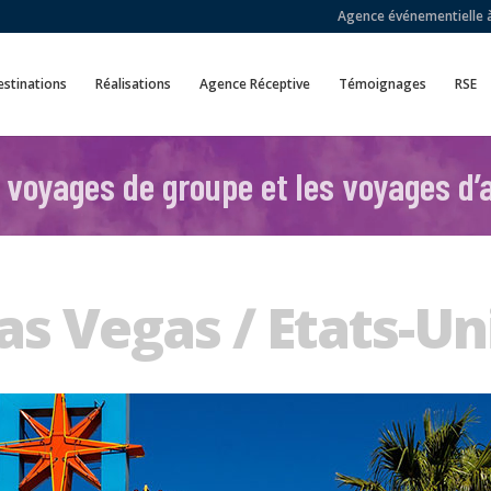
Agence événementielle à 
stinations
Réalisations
Agence Réceptive
Témoignages
RSE
 voyages de groupe et les voyages d’a
as Vegas / Etats-Un