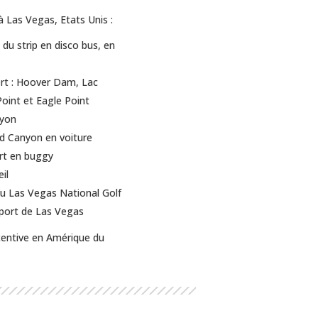
 Las Vegas, Etats Unis :
du strip en disco bus, en
ert : Hoover Dam, Lac
int et Eagle Point
nyon
nd Canyon en voiture
rt en buggy
il
au Las Vegas National Golf
roport de Las Vegas
centive en Amérique du