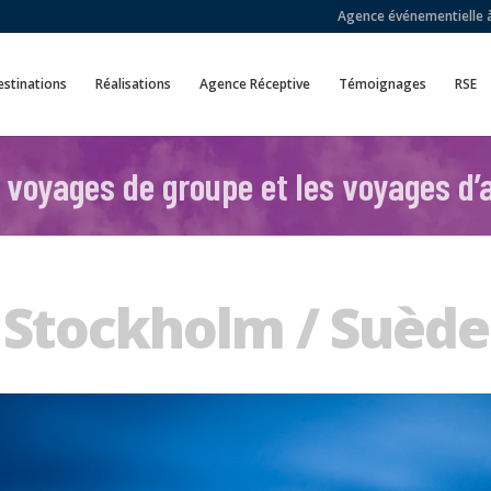
Agence événementielle à 
stinations
Réalisations
Agence Réceptive
Témoignages
RSE
 voyages de groupe et les voyages d’a
Stockholm / Suède