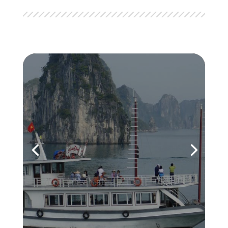
Vietnam
Le Vietnam est une destination
exceptionnelle faite de montagnes et de
plages magnifiques, de villes
dynamiques riches historiquement et
culturellement. Un voyage au Nord du
Vietnam, c’est l’assurance de s’évader et
de découvrir de somptueux sites : Hanoi,
la...