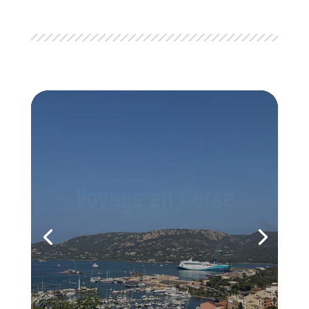
Voyage en Corse
Voyage IncentiveHébergement à l’hôtel
GM Golden Tulip. Déjeuner au
restaurant Le Voilier avec vue
imprenable sur le port de Bonifacio.
Après-midi découverte de la cité
médiévale. Dîner au restaurant Casa
Corsa. Activité canyoning dans les
piscines naturelles de...