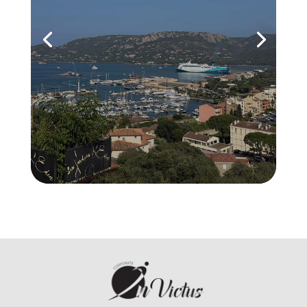
Voyage IncentiveHébergement à l’hôtel
GM Golden Tulip. Déjeuner au
restaurant Le Voilier avec vue
imprenable sur le port de Bonifacio.
Après-midi découverte de la cité
médiévale. Dîner au restaurant Casa
Corsa. Activité canyoning dans les
piscines naturelles de...