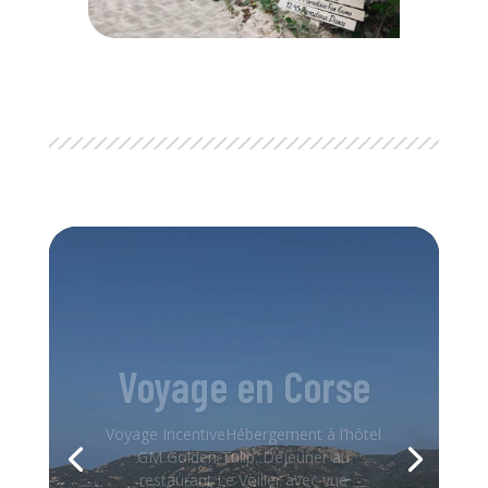
Voyage en Corse
Voyage IncentiveHébergement à l’hôtel
GM Golden Tulip. Déjeuner au
restaurant Le Voilier avec vue
imprenable sur le port de Bonifacio.